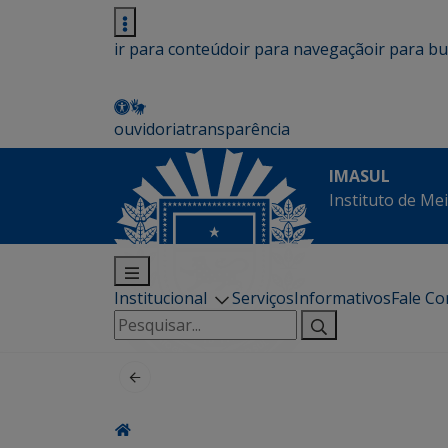
ir para conteúdo
ir para navegação
ir para b
ouvidoria
transparência
IMASUL
Instituto de Me
Institucional
Serviços
Informativos
Fale C
Pesquisar
por: