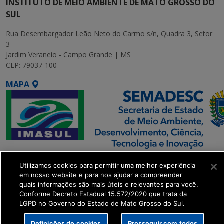
INSTITUTO DE MEIO AMBIENTE DE MATO GROSSO DO
SUL
Rua Desembargador Leão Neto do Carmo s/n, Quadra 3, Setor
3
Jardim Veraneio - Campo Grande | MS
CEP: 79037-100
MAPA
SETDIG | Secretaria-
Utilizamos cookies para permitir uma melhor experiência
Executiva de
em nosso website e para nos ajudar a compreender
Transformação Digital
quais informações são mais úteis e relevantes para você.
Conforme Decreto Estadual 15.572/2020 que trata da
LGPD no Governo do Estado de Mato Grosso do Sul.
get_footer();
Definições de cookies
Prosseguir com todos