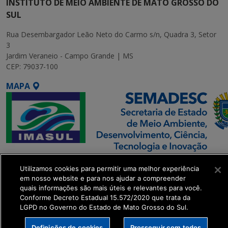
INSTITUTO DE MEIO AMBIENTE DE MATO GROSSO DO
SUL
Rua Desembargador Leão Neto do Carmo s/n, Quadra 3, Setor
3
Jardim Veraneio - Campo Grande | MS
CEP: 79037-100
MAPA
SETDIG | Secretaria-
Utilizamos cookies para permitir uma melhor experiência
Executiva de
em nosso website e para nos ajudar a compreender
Transformação Digital
quais informações são mais úteis e relevantes para você.
Conforme Decreto Estadual 15.572/2020 que trata da
LGPD no Governo do Estado de Mato Grosso do Sul.
get_footer();
Definições de cookies
Prosseguir com todos