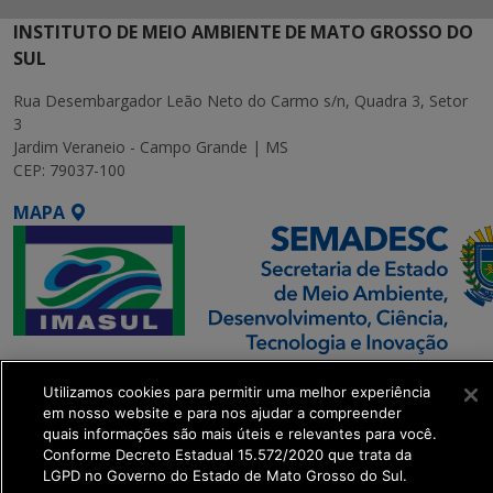
INSTITUTO DE MEIO AMBIENTE DE MATO GROSSO DO
SUL
Rua Desembargador Leão Neto do Carmo s/n, Quadra 3, Setor
3
Jardim Veraneio - Campo Grande | MS
CEP: 79037-100
MAPA
SETDIG | Secretaria-
Utilizamos cookies para permitir uma melhor experiência
Executiva de
em nosso website e para nos ajudar a compreender
Transformação Digital
quais informações são mais úteis e relevantes para você.
Conforme Decreto Estadual 15.572/2020 que trata da
LGPD no Governo do Estado de Mato Grosso do Sul.
get_footer();