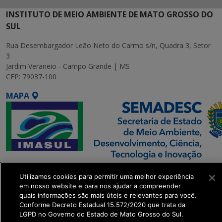
INSTITUTO DE MEIO AMBIENTE DE MATO GROSSO DO
SUL
Rua Desembargador Leão Neto do Carmo s/n, Quadra 3, Setor
3
Jardim Veraneio - Campo Grande | MS
CEP: 79037-100
MAPA
SETDIG | Secretaria-
Utilizamos cookies para permitir uma melhor experiência
Executiva de
em nosso website e para nos ajudar a compreender
Transformação Digital
quais informações são mais úteis e relevantes para você.
Conforme Decreto Estadual 15.572/2020 que trata da
LGPD no Governo do Estado de Mato Grosso do Sul.
get_footer();