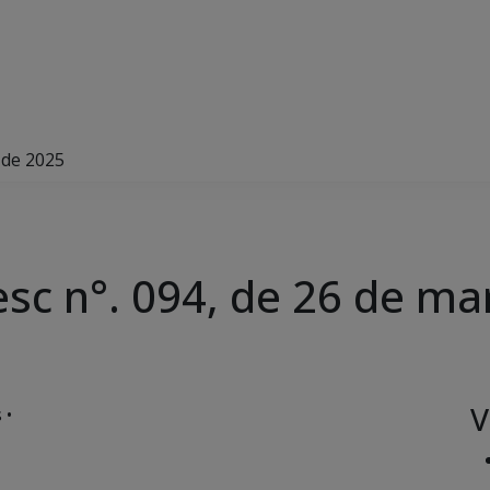
 de 2025
c n°. 094, de 26 de ma
V
 •