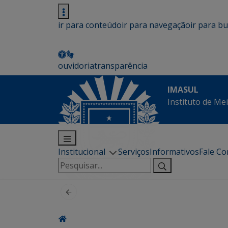
ir para conteúdo
ir para navegação
ir para b
ouvidoria
transparência
IMASUL
Instituto de Me
Institucional
Serviços
Informativos
Fale C
Pesquisar
por: