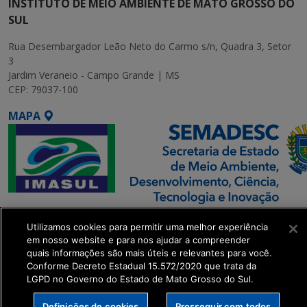
INSTITUTO DE MEIO AMBIENTE DE MATO GROSSO DO
SUL
Rua Desembargador Leão Neto do Carmo s/n, Quadra 3, Setor
3
Jardim Veraneio - Campo Grande | MS
CEP: 79037-100
MAPA
SETDIG | Secretaria-
Utilizamos cookies para permitir uma melhor experiência
Executiva de
em nosso website e para nos ajudar a compreender
Transformação Digital
quais informações são mais úteis e relevantes para você.
Conforme Decreto Estadual 15.572/2020 que trata da
LGPD no Governo do Estado de Mato Grosso do Sul.
get_footer();
Definições de cookies
Prosseguir com todos