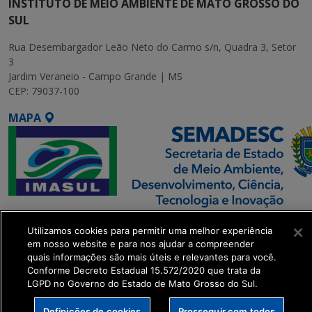
INSTITUTO DE MEIO AMBIENTE DE MATO GROSSO DO
SUL
Rua Desembargador Leão Neto do Carmo s/n, Quadra 3, Setor
3
Jardim Veraneio - Campo Grande | MS
CEP: 79037-100
MAPA
SETDIG | Secretaria-
Utilizamos cookies para permitir uma melhor experiência
Executiva de
em nosso website e para nos ajudar a compreender
Transformação Digital
quais informações são mais úteis e relevantes para você.
Conforme Decreto Estadual 15.572/2020 que trata da
LGPD no Governo do Estado de Mato Grosso do Sul.
get_footer();
Definições de cookies
Prosseguir com todos