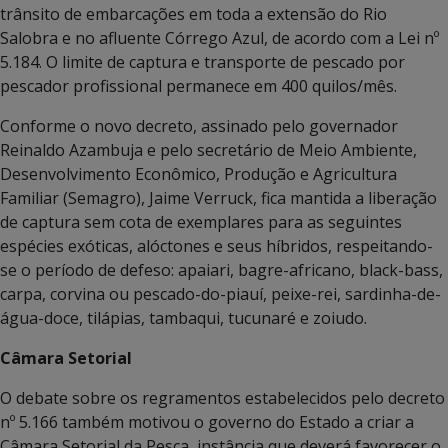
trânsito de embarcações em toda a extensão do Rio
Salobra e no afluente Córrego Azul, de acordo com a Lei nº
5.184. O limite de captura e transporte de pescado por
pescador profissional permanece em 400 quilos/mês.
Conforme o novo decreto, assinado pelo governador
Reinaldo Azambuja e pelo secretário de Meio Ambiente,
Desenvolvimento Econômico, Produção e Agricultura
Familiar (Semagro), Jaime Verruck, fica mantida a liberação
de captura sem cota de exemplares para as seguintes
espécies exóticas, alóctones e seus híbridos, respeitando-
se o período de defeso: apaiari, bagre-africano, black-bass,
carpa, corvina ou pescado-do-piauí, peixe-rei, sardinha-de-
água-doce, tilápias, tambaqui, tucunaré e zoiudo.
Câmara Setorial
O debate sobre os regramentos estabelecidos pelo decreto
nº 5.166 também motivou o governo do Estado a criar a
Câmara Setorial da Pesca, instância que deverá favorecer o