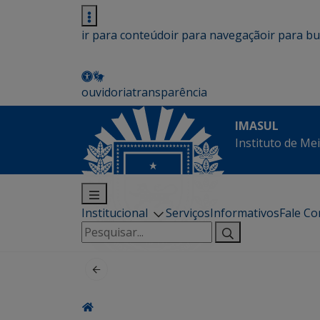
ir para conteúdo
ir para navegação
ir para b
ouvidoria
transparência
IMASUL
Instituto de Me
Institucional
Serviços
Informativos
Fale C
Pesquisar
por: