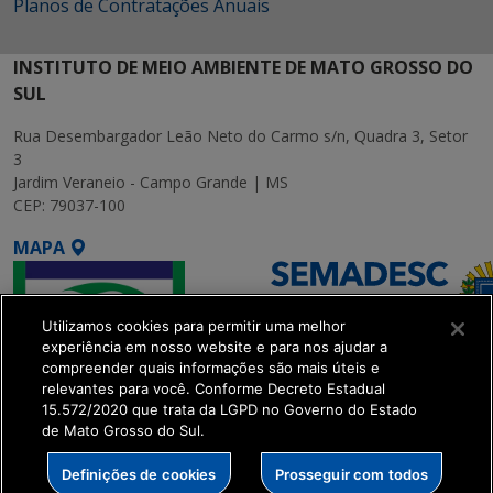
Planos de Contratações Anuais
INSTITUTO DE MEIO AMBIENTE DE MATO GROSSO DO
SUL
Rua Desembargador Leão Neto do Carmo s/n, Quadra 3, Setor
3
Jardim Veraneio - Campo Grande | MS
CEP: 79037-100
MAPA
Utilizamos cookies para permitir uma melhor
experiência em nosso website e para nos ajudar a
compreender quais informações são mais úteis e
relevantes para você. Conforme Decreto Estadual
15.572/2020 que trata da LGPD no Governo do Estado
SETDIG | Secretaria-
de Mato Grosso do Sul.
Executiva de
Transformação Digital
Definições de cookies
Prosseguir com todos