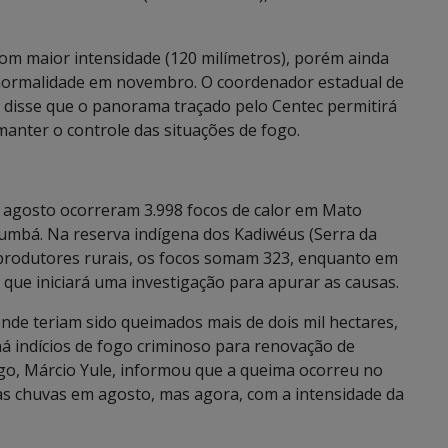
om maior intensidade (120 milímetros), porém ainda
a normalidade em novembro. O coordenador estadual de
i, disse que o panorama traçado pelo Centec permitirá
anter o controle das situações de fogo.
e agosto ocorreram 3.998 focos de calor em Mato
rumbá. Na reserva indígena dos Kadiwéus (Serra da
produtores rurais, os focos somam 323, enquanto em
ue iniciará uma investigação para apurar as causas.
de teriam sido queimados mais de dois mil hectares,
há indícios de fogo criminoso para renovação de
o, Márcio Yule, informou que a queima ocorreu no
s chuvas em agosto, mas agora, com a intensidade da