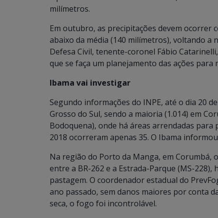
milímetros.
Em outubro, as precipitações devem ocorrer c
abaixo da média (140 milímetros), voltando 
Defesa Civil, tenente-coronel Fábio Catarinell
que se faça um planejamento das ações para m
Ibama vai investigar
Segundo informações do INPE, até o dia 20 d
Grosso do Sul, sendo a maioria (1.014) em Co
Bodoquena), onde há áreas arrendadas para 
2018 ocorreram apenas 35. O Ibama informou q
Na região do Porto da Manga, em Corumbá, on
entre a BR-262 e a Estrada-Parque (MS-228), 
pastagem. O coordenador estadual do PrevFog
ano passado, sem danos maiores por conta da
seca, o fogo foi incontrolável.