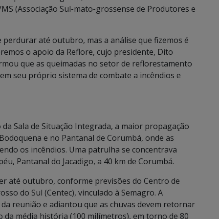
ore/MS (Associação Sul-mato-grossense de Produtores e
 perdurar até outubro, mas a análise que fizemos é
emos o apoio da Reflore, cujo presidente, Dito
ormou que as queimadas no setor de reflorestamento
 tem seu próprio sistema de combate a incêndios e
 da Sala de Situação Integrada, a maior propagação
a Bodoquena e no Pantanal de Corumbá, onde as
ndo os incêndios. Uma patrulha se concentrava
éu, Pantanal do Jacadigo, a 40 km de Corumbá.
er até outubro, conforme previsões do Centro de
so do Sul (Centec), vinculado à Semagro. A
 da reunião e adiantou que as chuvas devem retornar
o da média história (100 milímetros), em torno de 80