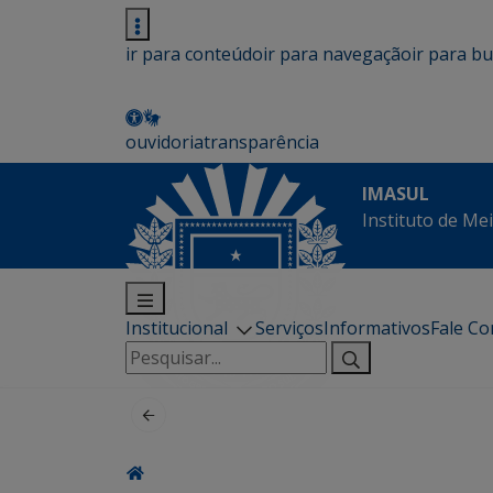
ir para conteúdo
ir para navegação
ir para b
ouvidoria
transparência
IMASUL
Instituto de Me
Institucional
Serviços
Informativos
Fale C
Pesquisar
por: