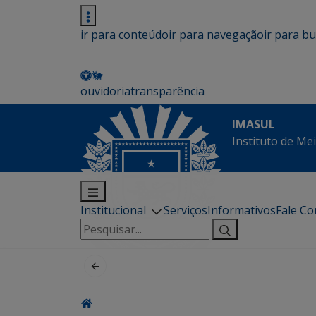
ir para conteúdo
ir para navegação
ir para b
ouvidoria
transparência
IMASUL
Instituto de Me
Institucional
Serviços
Informativos
Fale C
Pesquisar
por: