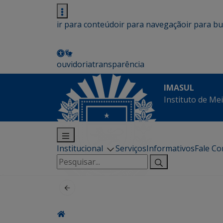
ir para conteúdo
ir para navegação
ir para b
ouvidoria
transparência
IMASUL
Instituto de Me
Institucional
Serviços
Informativos
Fale C
Pesquisar
por: