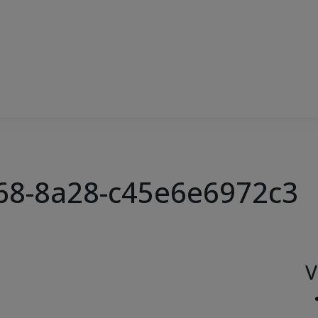
68-8a28-c45e6e6972c3
V