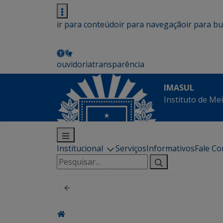
ir para conteúdo
ir para navegação
ir para b
ouvidoria
transparência
IMASUL
Instituto de Me
Institucional
Serviços
Informativos
Fale C
Pesquisar
por: