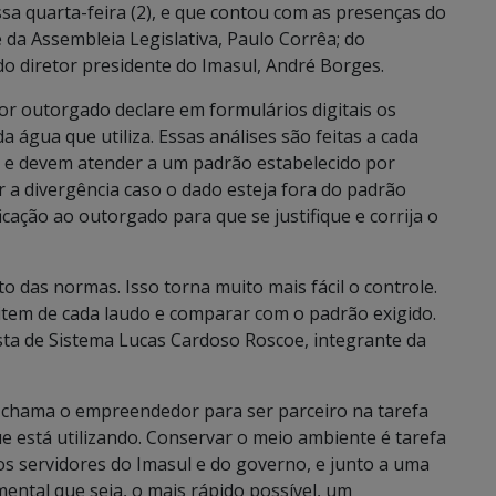
sa quarta-feira (2), e que contou com as presenças do
da Assembleia Legislativa, Paulo Corrêa; do
do diretor presidente do Imasul, André Borges.
r outorgado declare em formulários digitais os
da água que utiliza. Essas análises são feitas a cada
s e devem atender a um padrão estabelecido por
 a divergência caso o dado esteja fora do padrão
ificação ao outorgado para que se justifique e corrija o
 das normas. Isso torna muito mais fácil o controle.
r item de cada laudo e comparar com o padrão exigido.
sta de Sistema Lucas Cardoso Roscoe, integrante da
l e chama o empreendedor para ser parceiro na tarefa
ue está utilizando. Conservar o meio ambiente é tarefa
nos servidores do Imasul e do governo, e junto a uma
ental que seja, o mais rápido possível, um