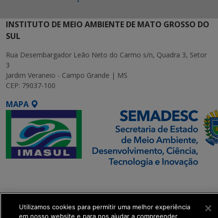
INSTITUTO DE MEIO AMBIENTE DE MATO GROSSO DO
SUL
Rua Desembargador Leão Neto do Carmo s/n, Quadra 3, Setor
3
Jardim Veraneio - Campo Grande | MS
CEP: 79037-100
MAPA
SETDIG | Secretaria-
Executiva de
Transformação Digital
Utilizamos cookies para permitir uma melhor experiência
em nosso website e para nos ajudar a compreender