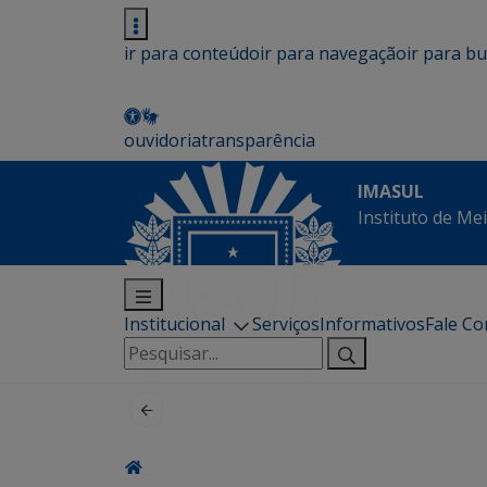
ir para conteúdo
ir para navegação
ir para b
ouvidoria
transparência
IMASUL
Instituto de Me
Institucional
Serviços
Informativos
Fale C
Pesquisar
por: