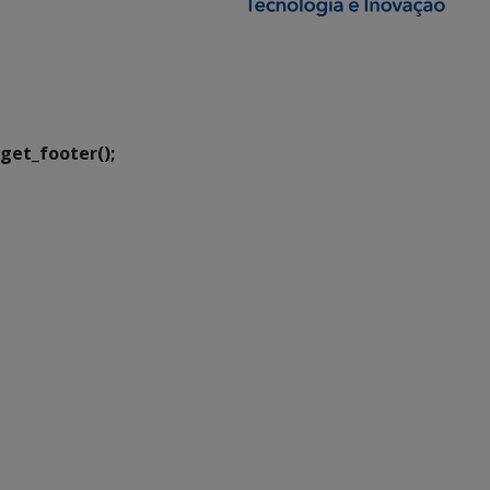
SETDIG | Secretaria-
Executiva de
Transformação Digital
get_footer();