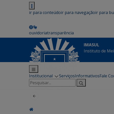
ir para conteúdo
ir para navegação
ir para b
ouvidoria
transparência
IMASUL
Instituto de Me
Institucional
Serviços
Informativos
Fale C
Pesquisar
por: