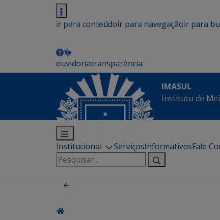
ir para conteúdo
ir para navegação
ir para b
ouvidoria
transparência
IMASUL
Instituto de Me
Institucional
Serviços
Informativos
Fale C
Pesquisar
por: