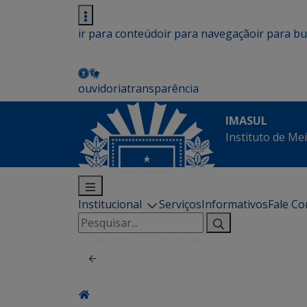
ir para conteúdo
ir para navegação
ir para b
ouvidoria
transparência
IMASUL
Instituto de Me
Institucional
Serviços
Informativos
Fale C
Pesquisar
por: