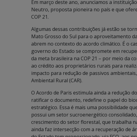
Em março deste ano, anunciamos a instituiç
Neutro, proposta pioneira no país e que ofere
COP 21.
Algumas dessas contribuições já estão se tor
Mato Grosso do Sul para o aproveitamento da
abrem no contexto do acordo climático. É o c
governo do Estado se compromete em recuper
da meta brasileira na COP 21 – por meio da con
ao crédito aos proprietários rurais para reali
impacto para redução de passivos ambientais
Ambiental Rural (CAR).
O Acordo de Paris estimula ainda a redução do
ratificar o documento, redefine o papel do b
estratégico. Essa é mais uma possibilidade qu
possui um setor sucroenergético consolidado,
crescimento do setor florestal, que trabalha n
ainda faz intersecção com a recuperação de á
do Estado tem proporcionado, via FCO, aos pro