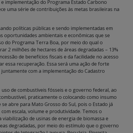
ão e implementação do Programa Estado Carbono
ce uma série de contribuições às metas brasileiras na
nando políticas públicas e sendo implementadas em
s oportunidades ambientais e econômicas que se
aso do Programa Terra Boa, por meio do qual o
ar 2 milhões de hectares de áreas degradadas – 13%
cessão de benefícios fiscais e da facilidade no acesso
zar essa recuperação. Essa será uma ação de forte
, juntamente com a implementação do Cadastro
 uso de combustíveis fósseis e o governo federal, ao
iocombustível, praticamente o colocando como insumo
e se abre para Mato Grosso do Sul, pois o Estado já
 com escala, volume e produtividade. Temos o
a viabilização de usinas de energia de biomassa e
reas degradadas, por meio do estímulo que o governo
jetos de Integração Lavoura, Pecuária, Floresta.