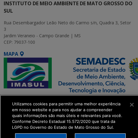
INSTITUTO DE MEIO AMBIENTE DE MATO GROSSO DO
SUL
Rua Desembargador Leão Neto do Carmo s/n, Quadra 3, Setor
3
Jardim Veraneio - Campo Grande | MS
CEP: 79037-100
MAPA
SETDIG | Secretaria-
Utilizamos cookies para permitir uma melhor experiência
Executiva de
em nosso website e para nos ajudar a compreender
Transformação Digital
quais informações são mais úteis e relevantes para você.
Conforme Decreto Estadual 15.572/2020 que trata da
LGPD no Governo do Estado de Mato Grosso do Sul.
get_footer();