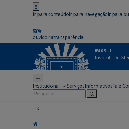
ir para conteúdo
ir para navegação
ir para b
ouvidoria
transparência
IMASUL
Instituto de Me
Institucional
Serviços
Informativos
Fale C
Pesquisar
por: