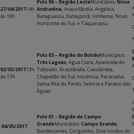
Polo 06 – Região Leste
Municípios:
Nova
27/04/2017
14h
Andradina
, Anaurilândia, Angélica,
às 18h
Bataguassu, Batayporã, Ivinhema, Novo
Horizonte do Sul, e Taquarussu
Polo 03
– Região do Bolsão
Municípios:
Três Lagoas
, Água Clara, Aparecida do
02/05/2017
13h
Taboado, Brasilândia, Cassilândia,
às 17h
Chapadão do Sul, Inocência, Paranaíba,
Santa Rita do Pardo, Selvíria e Paraíso das
Águas
Polo 01 – Região de Campo
Grande
Municípios:
Campo Grande
,
04/05/2017
Bandeirantes, Corguinho, Dois Irmãos do