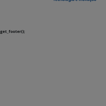
SETDIG | Secretaria-
Executiva de
Transformação Digital
get_footer();