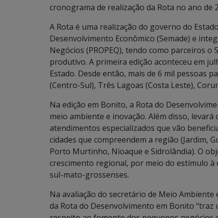
cronograma de realização da Rota no ano de 
A Rota é uma realização do governo do Estado
Desenvolvimento Econômico (Semade) e integ
Negócios (PROPEQ), tendo como parceiros o S
produtivo. A primeira edição aconteceu em ju
Estado. Desde então, mais de 6 mil pessoas p
(Centro-Sul), Três Lagoas (Costa Leste), Coru
Na edição em Bonito, a Rota do Desenvolvimen
meio ambiente e inovação. Além disso, levará 
atendimentos especializados que vão benefici
cidades que compreendem a região (Jardim, Gu
Porto Murtinho, Nioaque e Sidrolândia). O ob
crescimento regional, por meio do estímulo à
sul-mato-grossenses.
Na avaliação do secretário de Meio Ambiente 
da Rota do Desenvolvimento em Bonito “traz 
respeito ao fomento dos pequenos negócios 