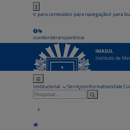
ir para conteúdo
ir para navegação
ir para b
ouvidoria
transparência
IMASUL
Instituto de Me
Institucional
Serviços
Informativos
Fale C
Pesquisar
por: