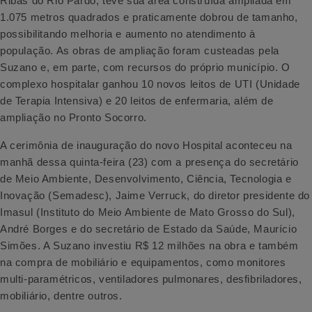
Ribas do Rio Pardo, teve sua área construída ampliada em
1.075 metros quadrados e praticamente dobrou de tamanho,
possibilitando melhoria e aumento no atendimento à
população. As obras de ampliação foram custeadas pela
Suzano e, em parte, com recursos do próprio município. O
complexo hospitalar ganhou 10 novos leitos de UTI (Unidade
de Terapia Intensiva) e 20 leitos de enfermaria, além de
ampliação no Pronto Socorro.
A cerimônia de inauguração do novo Hospital aconteceu na
manhã dessa quinta-feira (23) com a presença do secretário
de Meio Ambiente, Desenvolvimento, Ciência, Tecnologia e
Inovação (Semadesc), Jaime Verruck, do diretor presidente do
Imasul (Instituto do Meio Ambiente de Mato Grosso do Sul),
André Borges e do secretário de Estado da Saúde, Maurício
Simões. A Suzano investiu R$ 12 milhões na obra e também
na compra de mobiliário e equipamentos, como monitores
multi-paramétricos, ventiladores pulmonares, desfibriladores,
mobiliário, dentre outros.