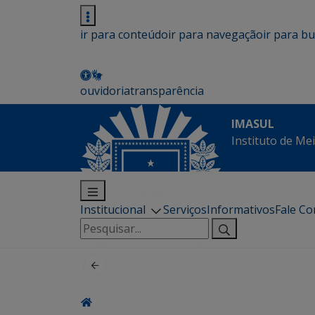
ir para conteúdo
ir para navegação
ir para b
ouvidoria
transparência
IMASUL
Instituto de Me
Institucional
Serviços
Informativos
Fale C
Pesquisar
por: