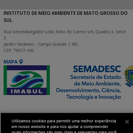
INSTITUTO DE MEIO AMBIENTE DE MATO GROSSO DO
SUL
Rua Desembargador Leão Neto do Carmo s/n, Quadra 3, Setor
3
Jardim Veraneio - Campo Grande | MS
CEP: 79037-100
MAPA
SETDIG | Secretaria-
Executiva de
Utilizamos cookies para permitir uma melhor experiência
Transformação Digital
em nosso website e para nos ajudar a compreender
quais informações são mais úteis e relevantes para você.