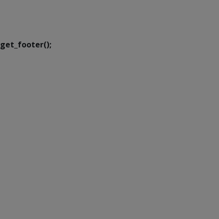
Executiva de
Transformação Digital
get_footer();