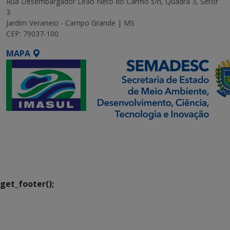
Rua Desembargador Leão Neto do Carmo s/n, Quadra 3, Setor
3
Jardim Veraneio - Campo Grande | MS
CEP: 79037-100
MAPA
SETDIG | Secretaria-
Executiva de
Transformação Digital
get_footer();