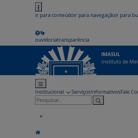
ir para conteúdo
ir para navegação
ir para b
ouvidoria
transparência
IMASUL
Instituto de Me
Institucional
Serviços
Informativos
Fale C
Pesquisar
por: