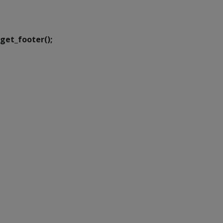
Executiva de
Transformação Digital
get_footer();