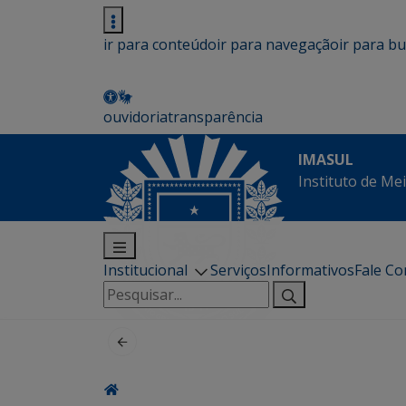
ir para conteúdo
ir para navegação
ir para b
ouvidoria
transparência
IMASUL
Instituto de Me
Institucional
Serviços
Informativos
Fale C
Pesquisar
por: