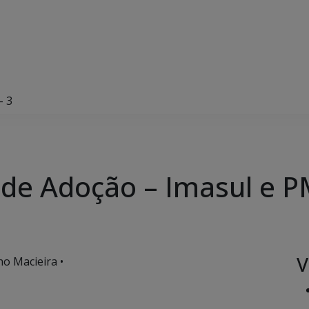
– 3
de Adoção – Imasul e P
V
o Macieira •