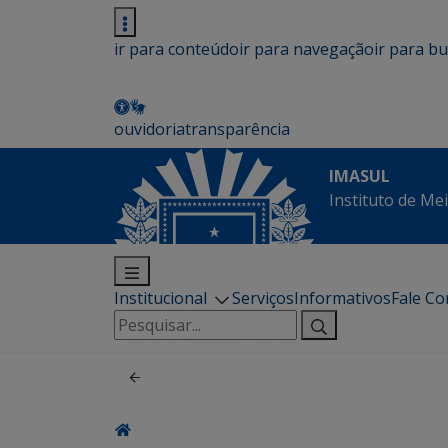
ir para conteúdo
ir para navegação
ir para b
ouvidoria
transparência
IMASUL
Instituto de Me
Institucional
Serviços
Informativos
Fale C
Pesquisar
por: