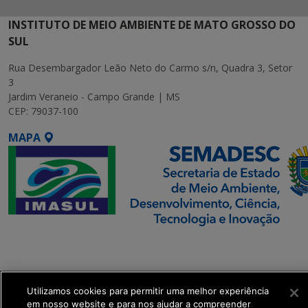
INSTITUTO DE MEIO AMBIENTE DE MATO GROSSO DO
SUL
Rua Desembargador Leão Neto do Carmo s/n, Quadra 3, Setor
3
Jardim Veraneio - Campo Grande | MS
CEP: 79037-100
MAPA
SETDIG | Secretaria-
Executiva de
Transformação Digital
Utilizamos cookies para permitir uma melhor experiência
em nosso website e para nos ajudar a compreender