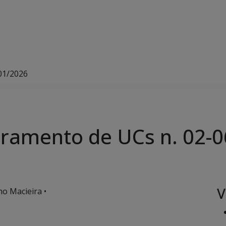
01/2026
oramento de UCs n. 02-
V
o Macieira •