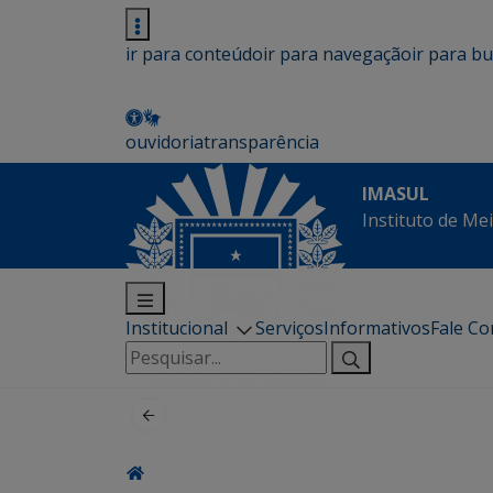
ir para conteúdo
ir para navegação
ir para b
ouvidoria
transparência
IMASUL
Instituto de Me
Institucional
Serviços
Informativos
Fale C
Pesquisar
por: