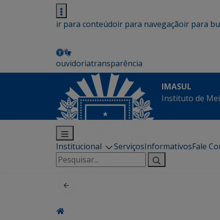
ir para conteúdo
ir para navegação
ir para b
ouvidoria
transparência
IMASUL
Instituto de Me
Institucional
Serviços
Informativos
Fale C
Pesquisar
por: