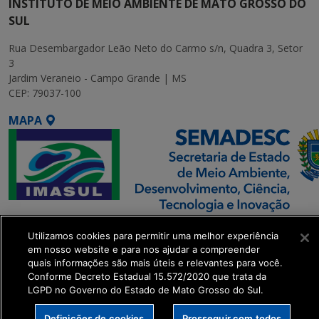
INSTITUTO DE MEIO AMBIENTE DE MATO GROSSO DO
SUL
Rua Desembargador Leão Neto do Carmo s/n, Quadra 3, Setor
3
Jardim Veraneio - Campo Grande | MS
CEP: 79037-100
MAPA
SETDIG | Secretaria-
Utilizamos cookies para permitir uma melhor experiência
Executiva de
em nosso website e para nos ajudar a compreender
Transformação Digital
quais informações são mais úteis e relevantes para você.
Conforme Decreto Estadual 15.572/2020 que trata da
LGPD no Governo do Estado de Mato Grosso do Sul.
get_footer();
Definições de cookies
Prosseguir com todos