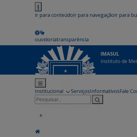
ir para conteúdo
ir para navegação
ir para b
ouvidoria
transparência
IMASUL
Instituto de Me
Institucional
Serviços
Informativos
Fale C
Pesquisar
por: