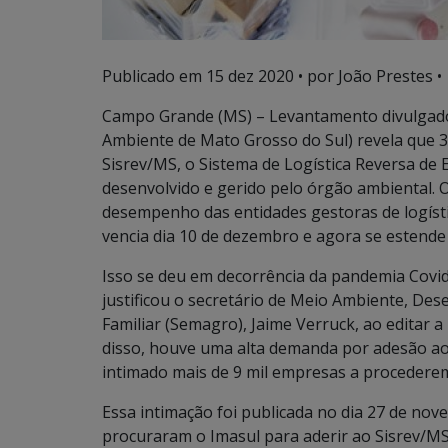
Publicado em
15 dez 2020
• por João Prestes •
Campo Grande (MS) – Levantamento divulgado n
Ambiente de Mato Grosso do Sul) revela que 3
Sisrev/MS, o Sistema de Logística Reversa de
desenvolvido e gerido pelo órgão ambiental. O
desempenho das entidades gestoras de logíst
vencia dia 10 de dezembro e agora se estende a
Isso se deu em decorrência da pandemia Covid
justificou o secretário de Meio Ambiente, De
Familiar (Semagro), Jaime Verruck, ao editar 
disso, houve uma alta demanda por adesão ao 
intimado mais de 9 mil empresas a procedere
Essa intimação foi publicada no dia 27 de nov
procuraram o Imasul para aderir ao Sisrev/M