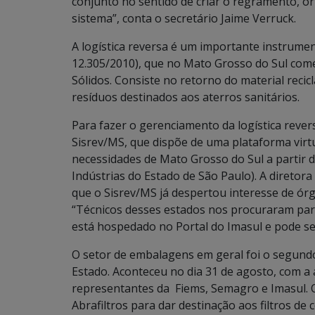
conjunto no sentido de criar o regramento, o
sistema”, conta o secretário Jaime Verruck.
A logística reversa é um importante instrument
12.305/2010), que no Mato Grosso do Sul come
Sólidos. Consiste no retorno do material recic
resíduos destinados aos aterros sanitários.
Para fazer o gerenciamento da logística rever
Sisrev/MS, que dispõe de uma plataforma virt
necessidades de Mato Grosso do Sul a partir 
Indústrias do Estado de São Paulo). A diretor
que o Sisrev/MS já despertou interesse de órg
“Técnicos desses estados nos procuraram para
está hospedado no Portal do Imasul e pode s
O setor de embalagens em geral foi o segundo 
Estado. Aconteceu no dia 31 de agosto, com 
representantes da Fiems, Semagro e Imasul. O
Abrafiltros para dar destinação aos filtros de