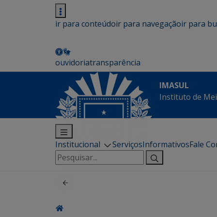
ir para conteúdo
ir para navegação
ir para b
ouvidoria
transparência
IMASUL
Instituto de Me
Institucional
Serviços
Informativos
Fale C
Pesquisar
por: