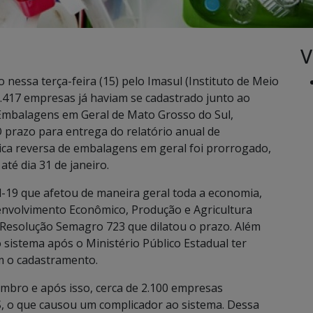
V
essa terça-feira (15) pelo Imasul (Instituto de Meio
.417 empresas já haviam se cadastrado junto ao
 Embalagens em Geral de Mato Grosso do Sul,
 prazo para entrega do relatório anual de
ica reversa de embalagens em geral foi prorrogado,
té dia 31 de janeiro.
-19 que afetou de maneira geral toda a economia,
senvolvimento Econômico, Produção e Agricultura
a Resolução Semagro 723 que dilatou o prazo. Além
sistema após o Ministério Público Estadual ter
m o cadastramento.
embro e após isso, cerca de 2.100 empresas
S, o que causou um complicador ao sistema. Dessa