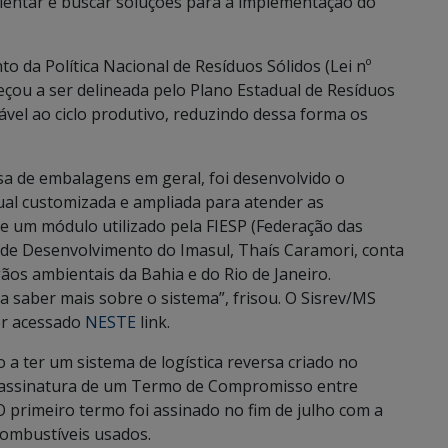
rientar e buscar soluções para a implementação do
o da Política Nacional de Resíduos Sólidos (Lei nº
çou a ser delineada pelo Plano Estadual de Resíduos
lável ao ciclo produtivo, reduzindo dessa forma os
sa de embalagens em geral, foi desenvolvido o
ual customizada e ampliada para atender as
de um módulo utilizado pela FIESP (Federação das
a de Desenvolvimento do Imasul, Thaís Caramori, conta
ãos ambientais da Bahia e do Rio de Janeiro.
 saber mais sobre o sistema”, frisou. O Sisrev/MS
er acessado
NESTE
link.
a ter um sistema de logística reversa criado no
a assinatura de um Termo de Compromisso entre
 primeiro termo foi assinado no fim de julho com a
 combustíveis usados.