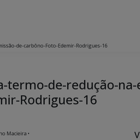
missão-de-carbôno-Foto-Edemir-Rodrigues-16
a-termo-de-redução-na-
mir-Rodrigues-16
V
ho Macieira •