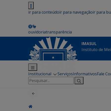
ir para conteúdo
ir para navegação
ir para b
ouvidoria
transparência
IMASUL
Instituto de Me
Institucional
Serviços
Informativos
Fale C
Pesquisar
por: