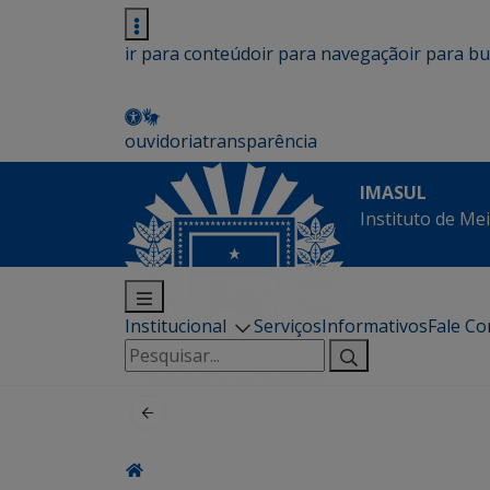
ir para conteúdo
ir para navegação
ir para b
ouvidoria
transparência
IMASUL
Instituto de Me
Institucional
Serviços
Informativos
Fale C
Pesquisar
por: