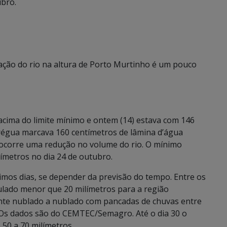
ubro.
uação do rio na altura de Porto Murtinho é um pouco
cima do limite mínimo e ontem (14) estava com 146
régua marcava 160 centímetros de lâmina d’água
 ocorre uma redução no volume do rio. O mínimo
tímetros no dia 24 de outubro.
imos dias, se depender da previsão do tempo. Entre os
lado menor que 20 milímetros para a região
ente nublado a nublado com pancadas de chuvas entre
r. Os dados são do CEMTEC/Semagro. Até o dia 30 o
 50 a 70 milímetros