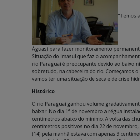
“Temos a
Águas) para fazer monitoramento permanente j
Situação do Imasul que faz o acompanhamento r
rio Paraguai é preocupante devido ao baixo ní
sobretudo, na cabeceira do rio. Começamos 
vamos ter uma situação de seca e de crise hídr
Histórico
O rio Paraguai ganhou volume gradativamente
baixar. No dia 1° de novembro a régua instala
centímetros abaixo do mínimo. A volta das chuv
centímetros positivos no dia 22 de novembro, 
(14) pela manhã estava com apenas 3 centímet