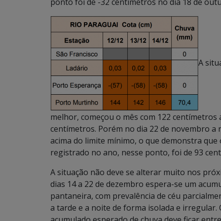
ponto foi de -32 centímetros no dia 18 de out
A sit
melhor, começou o mês com 122 centímetros a
centímetros. Porém no dia 22 de novembro a 
acima do limite mínimo, o que demonstra que
registrado no ano, nesse ponto, foi de 93 cen
A situação não deve se alterar muito nos próx
dias 14 a 22 de dezembro espera-se um acumu
pantaneira, com prevalência de céu parcialm
a tarde e a noite de forma isolada e irregula
acumulado esperado de chuva deve ficar entre