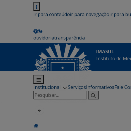
ir para conteúdo
ir para navegação
ir para b
ouvidoria
transparência
IMASUL
Instituto de Me
Institucional
Serviços
Informativos
Fale C
Pesquisar
por: