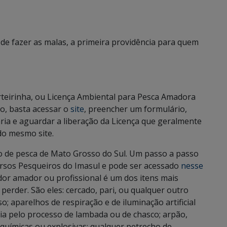
 de fazer as malas, a primeira providência para quem
arteirinha, ou Licença Ambiental para Pesca Amadora
o, basta acessar o
site
, preencher um formulário,
ria e aguardar a liberação da Licença que geralmente
do mesmo site.
ção de pesca de Mato Grosso do Sul. Um passo a passo
ursos Pesqueiros do Imasul e pode ser acessado
nesse
dor amador ou profissional é um dos itens mais
perder. São eles: cercado, pari, ou qualquer outro
so; aparelhos de respiração e de iluminação artificial
eia pelo processo de lambada ou de chasco; arpão,
s, químicas ou explosivas; qualquer petrecho de