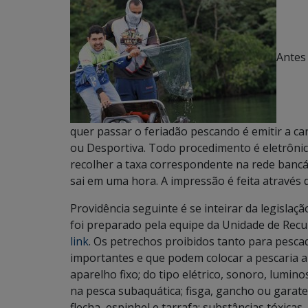
Antes
quer passar o feriadão pescando é emitir a c
ou Desportiva. Todo procedimento é eletrônic
recolher a taxa correspondente na rede bancá
sai em uma hora. A impressão é feita através 
Providência seguinte é se inteirar da legisla
foi preparado pela equipe da Unidade de Rec
link
. Os petrechos proibidos tanto para pesca
importantes e que podem colocar a pescaria a 
aparelho fixo; do tipo elétrico, sonoro, lumino
na pesca subaquática; fisga, gancho ou garat
flecha, espinhel e tarrafa; substâncias tóxica