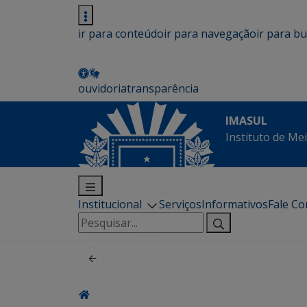
ir para conteúdo
ir para navegação
ir para b
ouvidoria
transparência
IMASUL
Instituto de Me
Institucional
Serviços
Informativos
Fale C
Pesquisar
por: