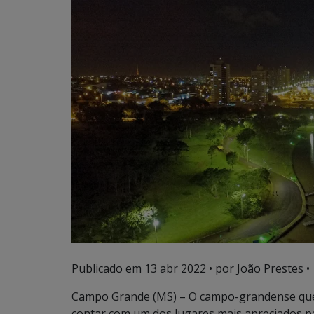
Publicado em
13 abr 2022
• por João Prestes •
Campo Grande (MS) – O campo-grandense que 
contar com um dos lugares mais apreciados pa