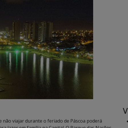
V
não viajar durante o feriado de Páscoa poderá
ra lazer em família na Capital. O Parque das Nações