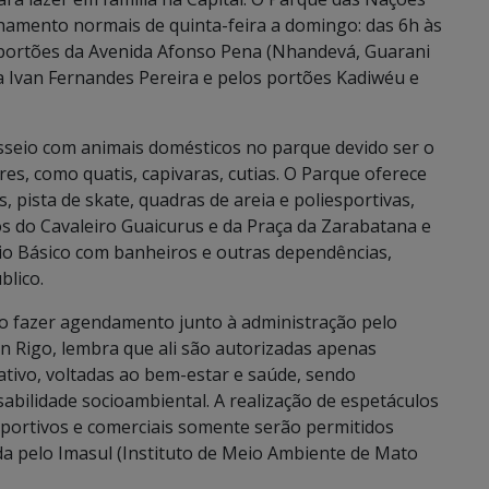
hamento normais de quinta-feira a domingo: das 6h às
ês portões da Avenida Afonso Pena (Nhandevá, Guarani
a Ivan Fernandes Pereira e pelos portões Kadiwéu e
sseio com animais domésticos no parque devido ser o
tres, como quatis, capivaras, cutias. O Parque oferece
s, pista de skate, quadras de areia e poliesportivas,
 do Cavaleiro Guaicurus e da Praça da Zarabatana e
io Básico com banheiros e outras dependências,
blico.
so fazer agendamento junto à administração pelo
n Rigo, lembra que ali são autorizadas apenas
reativo, voltadas ao bem-estar e saúde, sendo
abilidade socioambiental. A realização de espetáculos
sportivos e comerciais somente serão permitidos
da pelo Imasul (Instituto de Meio Ambiente de Mato