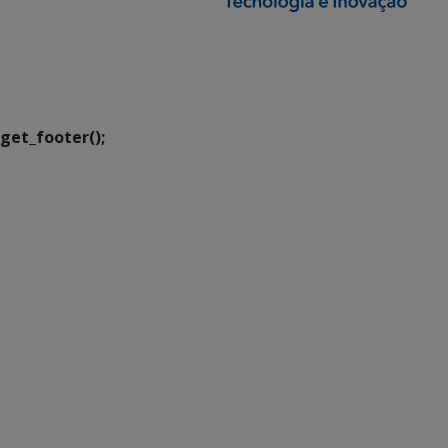
SETDIG | Secretaria-
Executiva de
Transformação Digital
get_footer();