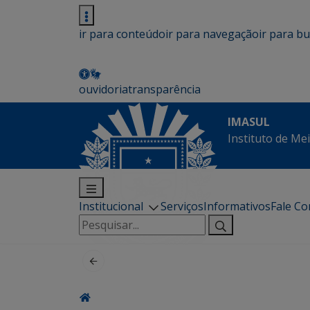
ir para conteúdo
ir para navegação
ir para b
ouvidoria
transparência
IMASUL
Instituto de Me
Institucional
Serviços
Informativos
Fale C
Pesquisar
por: