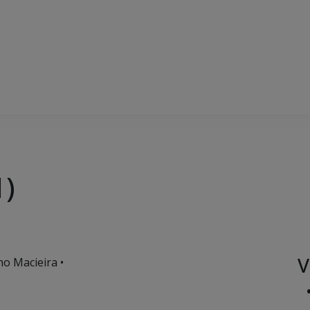
1)
V
o Macieira •