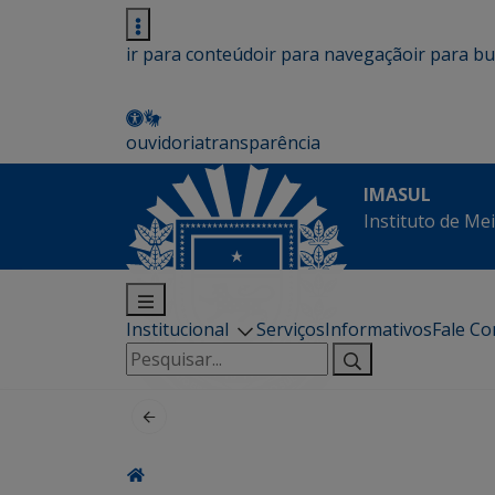
ir para conteúdo
ir para navegação
ir para b
ouvidoria
transparência
IMASUL
Instituto de Me
Institucional
Serviços
Informativos
Fale C
Pesquisar
por: