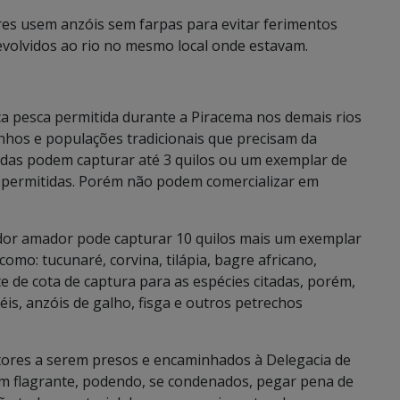
s usem anzóis sem farpas para evitar ferimentos
volvidos ao rio no mesmo local onde estavam.
ca pesca permitida durante a Piracema nos demais rios
rinhos e populações tradicionais que precisam da
idas podem capturar até 3 quilos ou um exemplar de
s permitidas. Porém não podem comercializar em
dor amador pode capturar 10 quilos mais um exemplar
 como: tucunaré, corvina, tilápia, bagre africano,
te de cota de captura para as espécies citadas, porém,
éis, anzóis de galho, fisga e outros petrechos
ratores a serem presos e encaminhados à Delegacia de
o em flagrante, podendo, se condenados, pegar pena de