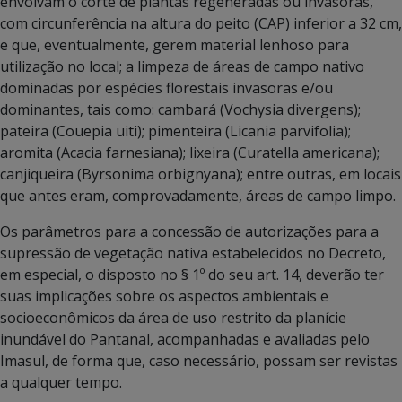
envolvam o corte de plantas regeneradas ou invasoras,
com circunferência na altura do peito (CAP) inferior a 32 cm,
e que, eventualmente, gerem material lenhoso para
utilização no local; a limpeza de áreas de campo nativo
dominadas por espécies florestais invasoras e/ou
dominantes, tais como: cambará (Vochysia divergens);
pateira (Couepia uiti); pimenteira (Licania parvifolia);
aromita (Acacia farnesiana); lixeira (Curatella americana);
canjiqueira (Byrsonima orbignyana); entre outras, em locais
que antes eram, comprovadamente, áreas de campo limpo.
Os parâmetros para a concessão de autorizações para a
supressão de vegetação nativa estabelecidos no Decreto,
em especial, o disposto no § 1º do seu art. 14, deverão ter
suas implicações sobre os aspectos ambientais e
socioeconômicos da área de uso restrito da planície
inundável do Pantanal, acompanhadas e avaliadas pelo
Imasul, de forma que, caso necessário, possam ser revistas
a qualquer tempo.