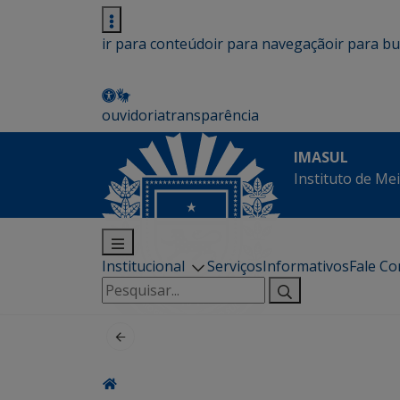
ir para conteúdo
ir para navegação
ir para b
ouvidoria
transparência
IMASUL
Instituto de Me
Institucional
Serviços
Informativos
Fale C
Pesquisar
por: