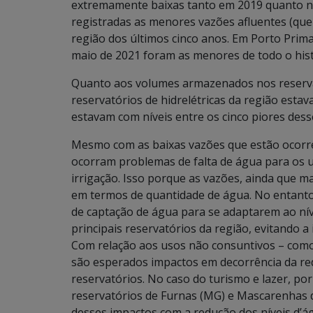
extremamente baixas tanto em 2019 quanto n
registradas as menores vazões afluentes (que
região dos últimos cinco anos. Em Porto Prim
maio de 2021 foram as menores de todo o hist
Quanto aos volumes armazenados nos reservató
reservatórios de hidrelétricas da região esta
estavam com níveis entre os cinco piores dess
Mesmo com as baixas vazões que estão ocorr
ocorram problemas de falta de água para os 
irrigação. Isso porque as vazões, ainda que ma
em termos de quantidade de água. No entanto
de captação de água para se adaptarem ao nív
principais reservatórios da região, evitando 
Com relação aos usos não consuntivos – como 
são esperados impactos em decorrência da r
reservatórios. No caso do turismo e lazer, p
reservatórios de Furnas (MG) e Mascarenhas 
desses impactos com a redução dos níveis d’á