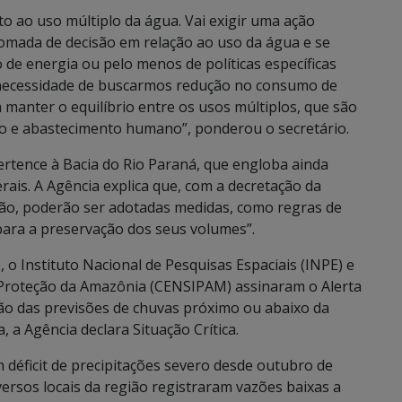
o ao uso múltiplo da água. Vai exigir uma ação
omada de decisão em relação ao uso da água e se
e energia ou pelo menos de políticas específicas
 necessidade de buscarmos redução no consumo de
 manter o equilíbrio entre os usos múltiplos, que são
ção e abastecimento humano”, ponderou o secretário.
ertence à Bacia do Rio Paraná, que engloba ainda
rais. A Agência explica que, com a decretação da
uação, poderão ser adotadas medidas, como regras de
para a preservação dos seus volumes”.
 o Instituto Nacional de Pesquisas Espaciais (INPE) e
 Proteção da Amazônia (CENSIPAM) assinaram o Alerta
ão das previsões de chuvas próximo ou abaixo da
 a Agência declara Situação Crítica.
 déficit de precipitações severo desde outubro de
sos locais da região registraram vazões baixas a