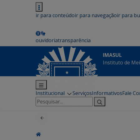
ir para conteúdo
ir para navegação
ir para b
ouvidoria
transparência
IMASUL
Instituto de Me
Institucional
Serviços
Informativos
Fale C
Pesquisar
por: