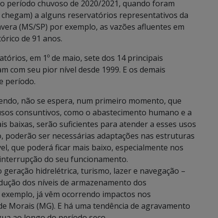
o período chuvoso de 2020/2021, quando foram
 chegam) a alguns reservatórios representativos da
avera (MS/SP) por exemplo, as vazões afluentes em
órico de 91 anos.
rios, em 1º de maio, sete dos 14 principais
vam com seu pior nível desde 1999. E os demais
e período.
endo, não se espera, num primeiro momento, que
usos consuntivos, como o abastecimento humano e a
is baixas, serão suficientes para atender a esses usos
, poderão ser necessárias adaptações nas estruturas
el, que poderá ficar mais baixo, especialmente nos
a interrupção do seu funcionamento.
geração hidrelétrica, turismo, lazer e navegação –
edução dos níveis de armazenamento dos
or exemplo, já vêm ocorrendo impactos nos
de Morais (MG). E há uma tendência de agravamento
gua ao longo do período seco.